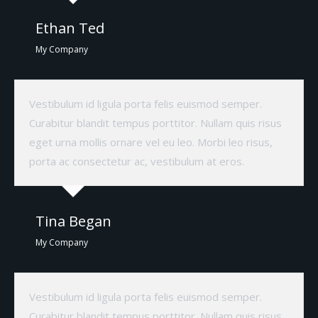
Ethan Ted
My Company
Vestibulum id ligula porta felis euismod semper.
Curabitur blandit tempus porttitor. Nullam quis risus
eget urna mollis ornare vel eu leo. Morbi leo risus,
porta ac consectetur ac, vestibulum at eros.
Tina Began
My Company
Vestibulum id ligula porta felis euismod semper.
Curabitur blandit tempus porttitor. Nullam quis risus