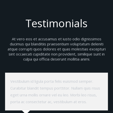
Testimonials
At vero eos et accusamus et iusto odio dignissimos
ducimus qui blanditiis praesentium voluptatum deleniti
atque corrupti quos dolores et quas molestias excepturi
sint occaecati cupiditate non provident, similique sunt in
culpa qui officia deserunt mollitia animi.
Vestibulum id ligula porta felis euismod semper.
Curabitur blandit tempus porttitor. Nullam quis risus
eget urna mollis ornare vel eu leo. Morbi leo risus,
porta ac consectetur ac, vestibulum at eros.