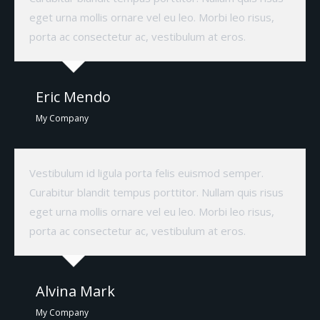
eget urna mollis ornare vel eu leo. Morbi leo risus,
porta ac consectetur ac, vestibulum at eros.
Eric Mendo
My Company
Vestibulum id ligula porta felis euismod semper.
Curabitur blandit tempus porttitor. Nullam quis risus
eget urna mollis ornare vel eu leo. Morbi leo risus,
porta ac consectetur ac, vestibulum at eros.
Alvina Mark
My Company